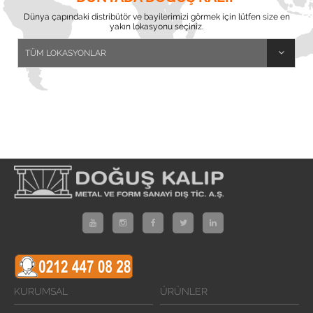
Dünya çapındaki distribütör ve bayilerimizi görmek için lütfen size en
yakın lokasyonu seçiniz.
KURUMSAL
ÜRÜNLER