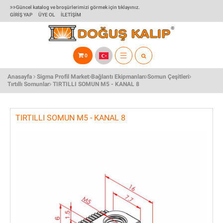
Güncel katalog ve broşürlerimizi görmek için tıklayınız.
GIRIŞ YAP
ÜYE OL
İLETIŞIM
0
TOGGLE
Anasayfa
Sigma Profil Market
Bağlantı Ekipmanları
Somun Çeşitleri
NAVIGATION
Tırtıllı Somunlar
TIRTILLI SOMUN M5 - KANAL 8
TIRTILLI SOMUN M5 - KANAL 8