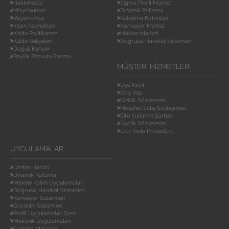
Hakkımızda
Sigma Profil Market
Misyonumuz
Dinamik Raflama
Vizyonumuz
Kaldırma Kolonları
İnsan Kaynakları
Konveyör Market
Kalite Politikamız
Makine Market
Kalite Belgeleri
Doğrusal Hareket Sistemleri
Doğuş Kariyer
Bayilik Başvuru Formu
MÜŞTERI HIZMETLERI
Üye Kayıt
Giriş Yap
Gizlilik Sözleşmesi
Mesafeli Satış Sözleşmesi
Site Kullanım Şartları
Üyelik Sözleşmesi
Ürün İade Prosedürü
UYGULAMALAR
Üretim Hatları
Dinamik Raflama
Makine Kabin Uygulamaları
Doğrusal Hareket Sistemleri
Konveyör Sistemleri
Güvenlik Sistemleri
Profil Uygulamaları Şase
Mekanik Uygulamaları
Çalışma Masaları