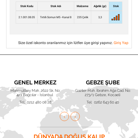
Stok Kodu
Stok Adı
Malzeme
Ağırlık (gr)
Stok
Adet
2.1.001.08.05
Tırtıllı Somun M5 - Kanal 8
235 Çelik
3,3
Size özel iskonto oranlarımız için lütfen üye girişi yapınız.
Giriş Yap
GENEL MERKEZ
GEBZE ŞUBE
Mahmutbey Mah. 2622 Sk. No:
Gaziler Mah. İbrahim Ağa Cad. No:
4/1 Bağcılar - İstanbul
273/1 Gebze, Kocaeli
Tel: 0212 480 08 28
Tel: 0262 643 60 40
DÜNYADA DOĞUŞ KALIP