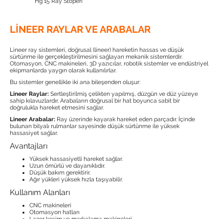
Hg 15 Ray Stoperi
LINEER RAYLAR VE ARABALAR
Lineer ray sistemleri, doğrusal (lineer) hareketin hassas ve düşük
sürtünme ile gerçekleştirilmesini sağlayan mekanik sistemlerdir.
Otomasyon, CNC makineleri, 3D yazıcılar, robotik sistemler ve endüstriyel
ekipmanlarda yaygın olarak kullanılırlar.
Bu sistemler genellikle iki ana bileşenden oluşur:
Lineer Raylar:
Sertleştirilmiş çelikten yapılmış, düzgün ve düz yüzeye
sahip kılavuzlardır. Arabaların doğrusal bir hat boyunca sabit bir
doğrulukla hareket etmesini sağlar.
Lineer Arabalar:
Ray üzerinde kayarak hareket eden parçadır. İçinde
bulunan bilyalı rulmanlar sayesinde düşük sürtünme ile yüksek
hassasiyet sağlar.
Avantajları
Yüksek hassasiyetli hareket sağlar.
Uzun ömürlü ve dayanıklıdır.
Düşük bakım gerektirir.
Ağır yükleri yüksek hızla taşıyabilir.
Kullanım Alanları
CNC makineleri
Otomasyon hatları