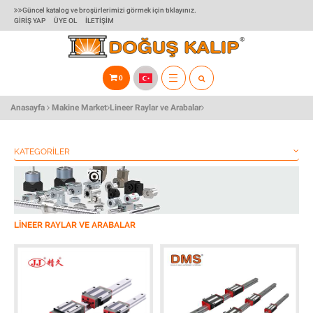
Güncel katalog ve broşürlerimizi görmek için tıklayınız.
GIRIŞ YAP
ÜYE OL
İLETIŞIM
0
TOGGLE
Anasayfa
Makine Market
Lineer Raylar ve Arabalar
NAVIGATION
KATEGORILER
LINEER RAYLAR VE ARABALAR