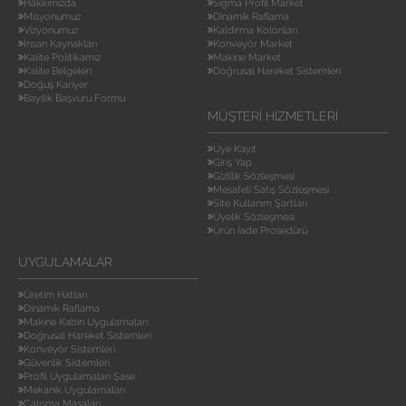
Hakkımızda
Sigma Profil Market
Misyonumuz
Dinamik Raflama
Vizyonumuz
Kaldırma Kolonları
İnsan Kaynakları
Konveyör Market
Kalite Politikamız
Makine Market
Kalite Belgeleri
Doğrusal Hareket Sistemleri
Doğuş Kariyer
Bayilik Başvuru Formu
MÜŞTERI HIZMETLERI
Üye Kayıt
Giriş Yap
Gizlilik Sözleşmesi
Mesafeli Satış Sözleşmesi
Site Kullanım Şartları
Üyelik Sözleşmesi
Ürün İade Prosedürü
UYGULAMALAR
Üretim Hatları
Dinamik Raflama
Makine Kabin Uygulamaları
Doğrusal Hareket Sistemleri
Konveyör Sistemleri
Güvenlik Sistemleri
Profil Uygulamaları Şase
Mekanik Uygulamaları
Çalışma Masaları