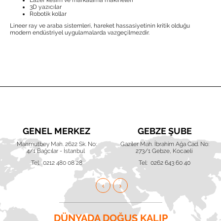
Lazer kesim ve markalama makineleri
3D yazıcılar
Robotik kollar
Lineer ray ve araba sistemleri, hareket hassasiyetinin kritik olduğu
modern endüstriyel uygulamalarda vazgeçilmezdir.
GENEL MERKEZ
GEBZE ŞUBE
Mahmutbey Mah. 2622 Sk. No:
Gaziler Mah. İbrahim Ağa Cad. No:
4/1 Bağcılar - İstanbul
273/1 Gebze, Kocaeli
Tel: 0212 480 08 28
Tel: 0262 643 60 40
DÜNYADA DOĞUŞ KALIP