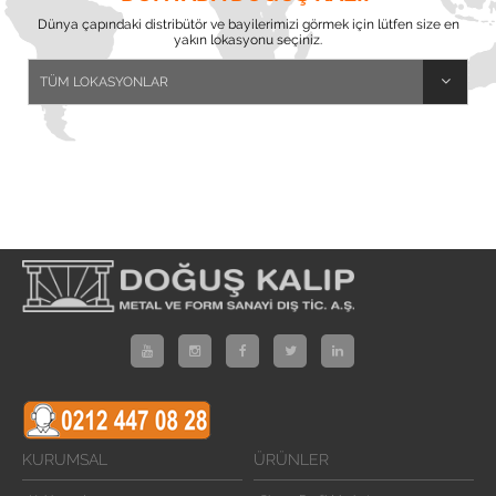
Dünya çapındaki distribütör ve bayilerimizi görmek için lütfen size en
yakın lokasyonu seçiniz.
KURUMSAL
ÜRÜNLER