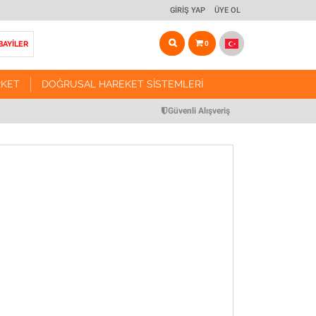
GIRIŞ YAP
ÜYE OL
BAYİLER
0
RKET
DOĞRUSAL HAREKET SISTEMLERI
ARKET
DOĞRUSAL HAREKET SISTEMLERI
Güvenli Alışveriş
Vidalı Mil Tahrikli Modül Sistemleri
r ve Arabalar
Triger Kayış Tahrikli Modül Sistemleri
r ve Somunları
Kremayer Tahrikli Modül Sistemleri
Pinyon Dişliler
Manuel Yataklama Sistemleri
 Miller
Yataklama Aksesuarları
Miller
Motor & Redüktör Bağlantı Flanşları
anlar
CNC Routerlar
ulmanları
Robotik Sistem