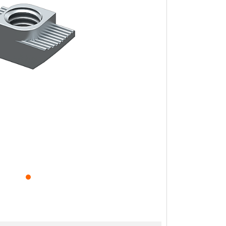
antı Parçaları
anlar
üstü Taşıyıcılar
cu Yatakları
omun Gövdeleri
oları
Panosu
Sürücüler