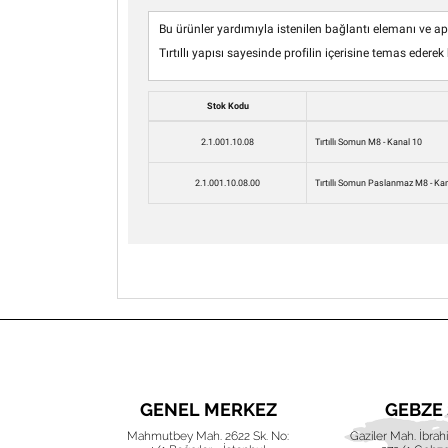
Bu ürünler yardımıyla istenilen bağlantı elemanı ve 
Tırtıllı yapısı sayesinde profilin içerisine temas eder
Stok Kodu
2.1.001.10.08
Tırtıllı Somun M8 - Kanal 10
2.1.001.10.08.00
Tırtıllı Somun Paslanmaz M8 - Ka
UBE
GENEL MERKEZ
GEBZE
ak (220) Akva
Mahmutbey Mah. 2622 Sk. No:
Gaziler Mah. İbra