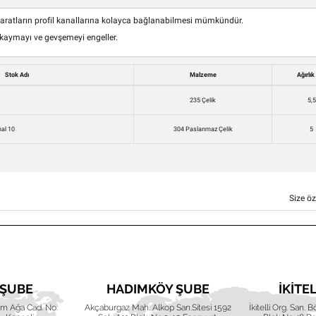
aparatların profil kanallarına kolayca bağlanabilmesi mümkündür.
ek kaymayı ve gevşemeyi engeller.
Stok Adı
Malzeme
Ağırlık
235 Çelik
5,5
nal 10
304 Paslanmaz Çelik
5
Size öz
 ŞUBE
HADIMKÖY ŞUBE
İKITE
him Ağa Cad. No:
Akçaburgaz Mah. Alkop San.Sitesi 1592
İkitelli Org. San. 