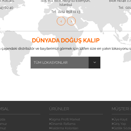
, Kocaeli
Sok. A11 Blok. No:9-10 Esenyurt,
Blok No:48 Baş
İstanbul
643 60 40
Tel: 021
Tel: 0212 858 11 13
DÜNYADA DOĞUŞ KALIP
çapındaki distribütör ve bayilerimizi görmek için lütfen size en yakın lokasyonu s
MSAL
ÜRÜNLER
MÜŞTERI 
ızda
Sigma Profil Market
Üye Kayıt
umuz
Dinamik Raflama
Giriş Yap
umuz
Kaldırma Kolonları
Gizlilik Söz