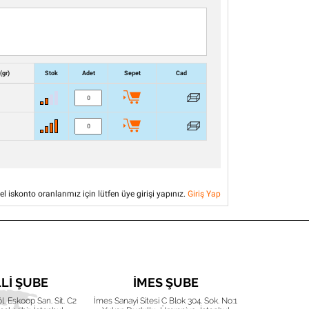
 (gr)
Stok
Adet
Sepet
Cad
el iskonto oranlarımız için lütfen üye girişi yapınız.
Giriş Yap
LLI ŞUBE
İMES ŞUBE
İZ
Böl. Eskoop San. Sit. C2
İmes Sanayi Sitesi C Blok 304. Sok. No:1
Karacaoğlan 