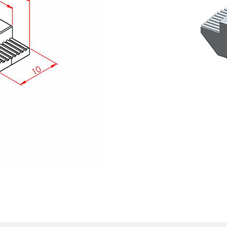
Mil Ucu Bağl
Yataklı Rulm
Bilyalı Masa
Vidalı Mil U
Vidalı Mil S
Kaplinler
Hız Ayar pan
Otomasyon 
Motorlar ve 