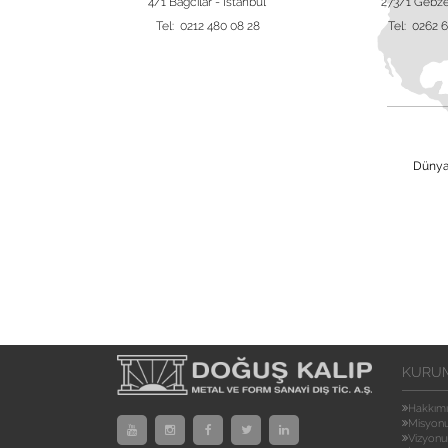
 Nilüfer, Bursa
4/1 Bağcılar - İstanbul
273/1 Gebze
 42 16
Tel: 0212 480 08 28
Tel: 0262 
Dünya 
KURU
Hakkım
Misyon
Vizyon