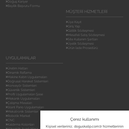
Doğuş Kariyer
Bayilik Başvuru Formu
MÜŞTERI HIZMETLERI
Üye Kayıt
Giriş Yap
Gizlilik Sözleşmesi
Mesafeli Satış Sözleşmesi
Site Kullanım Şartları
Üyelik Sözleşmesi
Ürün İade Prosedürü
UYGULAMALAR
Üretim Hatları
Dinamik Raflama
Makine Kabin Uygulamaları
Doğrusal Hareket Sistemleri
Konveyör Sistemleri
Güvenlik Sistemleri
Profil Uygulamaları Şase
Mekanik Uygulamaları
Çalışma Masaları
Stant Pano Uygulamaları
Mekatronik Sistemler
Robotik Market
Çerez kullanımı
CNC
Kaldırma Kolonları
Kişisel verileriniz, doguskalip.com.tr hizmetlerinin
Yükseklik Ayarlı Masa Ayakları