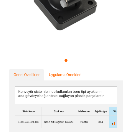
Genel Özellikler
Uygulama Örnekleri
Konveyör sistemlerinde kullanılan boru tipi ayakların
ana gövdeye bağlantısını sağlayan plastik parçalardır.
Stok Kodu
Stok Adı
Malzeme
Ağırlık (gr)
Stok
Ad
3.006.240.021.180
Şaşe Alt Bağlantı Takozu
Plastik
344