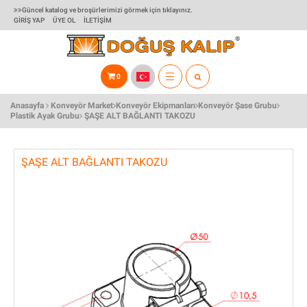
Güncel katalog ve broşürlerimizi görmek için tıklayınız.
GIRIŞ YAP
ÜYE OL
İLETIŞIM
0
TOGGLE
Anasayfa
Konveyör Market
Konveyör Ekipmanları
Konveyör Şase Grubu
NAVIGATION
Plastik Ayak Grubu
ŞAŞE ALT BAĞLANTI TAKOZU
ŞAŞE ALT BAĞLANTI TAKOZU