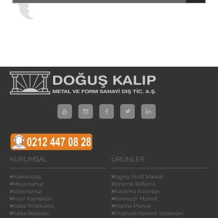
KURUMSAL
ÜRÜNLER
Hakkımızda
Sigma Profil Market
Misyonumuz
Dinamik Raflama
Vizyonumuz
Kaldırma Kolonları
İnsan Kaynakları
Konveyör Market
Kalite Politikamız
Makine Market
Kalite Belgeleri
Doğrusal Hareket Sistemleri