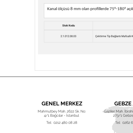
Kanal ölçüsü 8 mm olan profillerde 75°-180° açılı 
Stok Kodu
2.1.012.08.03
Çektirme Tip Bağlantı Mafsallı 
UBE
GENEL MERKEZ
GEBZE
ak (220) Akva
Mahmutbey Mah. 2622 Sk. No:
Gaziler Mah. İbra
 Nilüfer, Bursa
4/1 Bağcılar - İstanbul
273/1 Gebze
 42 16
Tel: 0212 480 08 28
Tel: 0262 