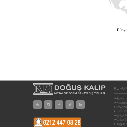
Dünya 
KURU
Hakkım
Misyon
Vizyon
İnsan K
Kalite P
Kalite B
Doğuş K