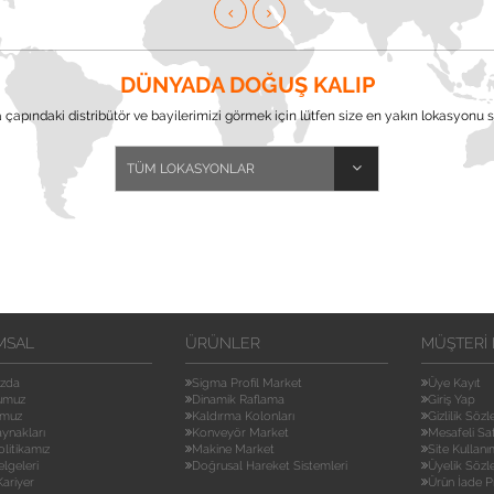
DÜNYADA DOĞUŞ KALIP
çapındaki distribütör ve bayilerimizi görmek için lütfen size en yakın lokasyonu s
MSAL
ÜRÜNLER
MÜŞTERI 
ızda
Sigma Profil Market
Üye Kayıt
umuz
Dinamik Raflama
Giriş Yap
umuz
Kaldırma Kolonları
Gizlilik Söz
aynakları
Konveyör Market
Mesafeli Sa
olitikamız
Makine Market
Site Kullanı
elgeleri
Doğrusal Hareket Sistemleri
Üyelik Sözl
ariyer
Ürün İade P