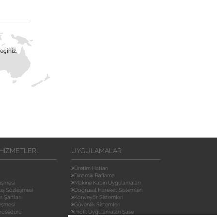
eçiniz.
HIZMETLERI
UYGULAMALAR
Üretim Hatları
Dinamik Raflama
leşmesi
Makine Kabin Uygulamaları
tış Sözleşmesi
Doğrusal Hareket Sistemleri
m Şartları
Konveyör Sistemleri
eşmesi
Güvenlik Sistemleri
rosedürü
Profil Uygulamaları Şase