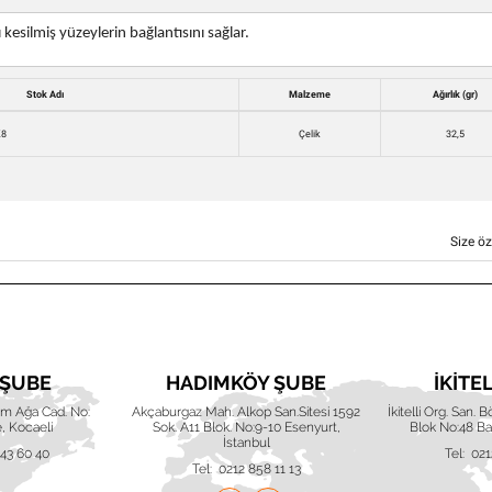
kesilmiş yüzeylerin bağlantısını sağlar.
Stok Adı
Malzeme
Ağırlık (gr)
K8
Çelik
32,5
Size öz
 ŞUBE
HADIMKÖY ŞUBE
İKITE
him Ağa Cad. No:
Akçaburgaz Mah. Alkop San.Sitesi 1592
İkitelli Org. San. 
, Kocaeli
Sok. A11 Blok. No:9-10 Esenyurt,
Blok No:48 Baş
İstanbul
643 60 40
Tel: 021
Tel: 0212 858 11 13