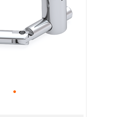
antı Parçaları
anlar
üstü Taşıyıcılar
cu Yatakları
omun Gövdeleri
oları
Panosu
Sürücüler