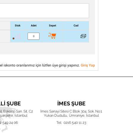
Stok
Adet
Sepet
Cad
el iskonto oranlarımız için lütfen üye girişi yapınız.
Giriş Yap
LLI ŞUBE
İMES ŞUBE
İZ
Böl. Eskoop San. Sit. C2
İmes Sanayi Sitesi C Blok 304. Sok. No:1
Karacaoğlan 
akşehir, İstanbul
Yukarı Dudullu, Ümraniye, İstanbul
Işıkken
2 549 24 06
Tel: 0216 540 11 23
Tel: