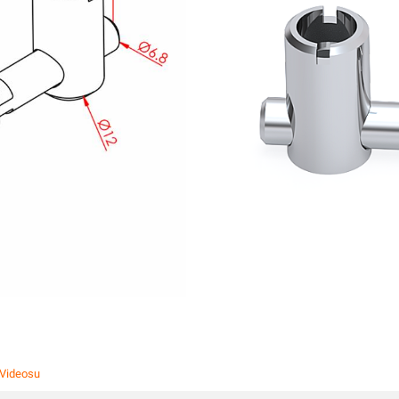
Mil Ucu Bağl
Yataklı Rulm
Bilyalı Masa
Vidalı Mil U
Vidalı Mil S
Kaplinler
Hız Ayar pan
Otomasyon 
Motorlar ve 
 Videosu