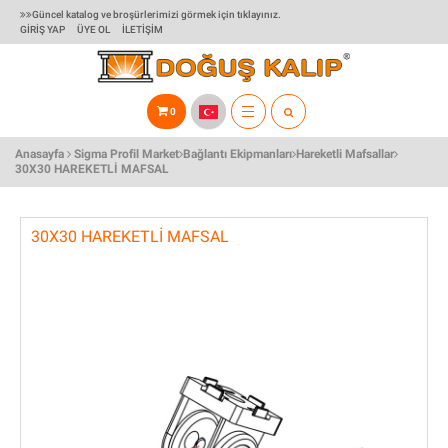
Güncel katalog ve broşürlerimizi görmek için tıklayınız.
GIRIŞ YAP
ÜYE OL
İLETIŞIM
0
TOGGLE
Anasayfa
Sigma Profil Market
Bağlantı Ekipmanları
Hareketli Mafsallar
NAVIGATION
30X30 HAREKETLI MAFSAL
30X30 HAREKETLI MAFSAL