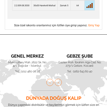
2.2.009.08.3030
30x30 Hareketli Mafsal
Zamak 5
64
Size özel iskonto oranlarımız için lütfen üye girişi yapınız.
Giriş Yap
GENEL MERKEZ
GEBZE ŞUBE
Mahmutbey Mah. 2622 Sk. No:
Gaziler Mah. İbrahim Ağa Cad. No:
4/1 Bağcılar - İstanbul
273/1 Gebze, Kocaeli
Tel: 0212 480 08 28
Tel: 0262 643 60 40
DÜNYADA DOĞUŞ KALIP
Dünya çapındaki distribütör ve bayilerimizi görmek için lütfen size en