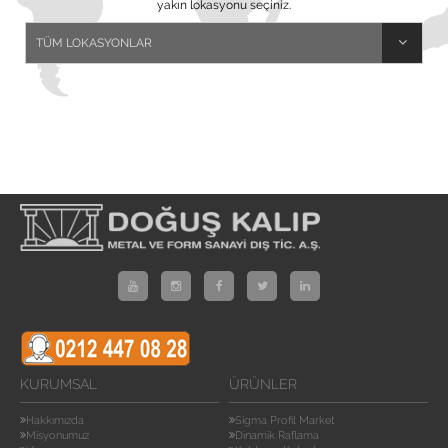
yakın lokasyonu seçiniz.
KURUMSAL
ÜRÜNLER
Hakkımızda
Sigma Profil Market
Misyonumuz
Dinamik Raflama