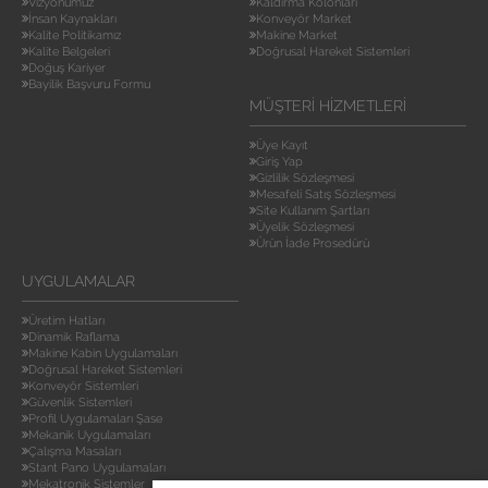
Vizyonumuz
Kaldırma Kolonları
İnsan Kaynakları
Konveyör Market
Kalite Politikamız
Makine Market
Kalite Belgeleri
Doğrusal Hareket Sistemleri
Doğuş Kariyer
Bayilik Başvuru Formu
MÜŞTERI HIZMETLERI
Üye Kayıt
Giriş Yap
Gizlilik Sözleşmesi
Mesafeli Satış Sözleşmesi
Site Kullanım Şartları
Üyelik Sözleşmesi
Ürün İade Prosedürü
UYGULAMALAR
Üretim Hatları
Dinamik Raflama
Makine Kabin Uygulamaları
Doğrusal Hareket Sistemleri
Konveyör Sistemleri
Güvenlik Sistemleri
Profil Uygulamaları Şase
Mekanik Uygulamaları
Çalışma Masaları
Stant Pano Uygulamaları
Mekatronik Sistemler