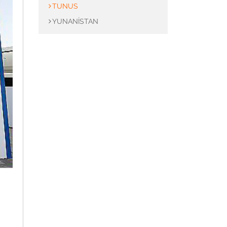
TUNUS
antı Parçaları
YUNANISTAN
anlar
üstü Taşıyıcılar
cu Yatakları
omun Gövdeleri
oları
Panosu
Sürücüler