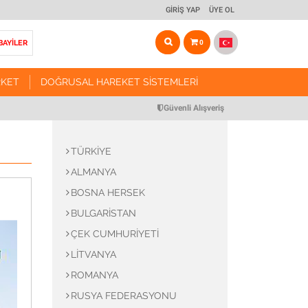
GIRIŞ YAP
ÜYE OL
BAYİLER
0
RKET
DOĞRUSAL HAREKET SISTEMLERI
ARKET
DOĞRUSAL HAREKET SISTEMLERI
Güvenli Alışveriş
Vidalı Mil Tahrikli Modül Sistemleri
TÜRKIYE
r ve Arabalar
Triger Kayış Tahrikli Modül Sistemleri
ALMANYA
r ve Somunları
Kremayer Tahrikli Modül Sistemleri
BOSNA HERSEK
Pinyon Dişliler
Manuel Yataklama Sistemleri
BULGARISTAN
 Miller
Yataklama Aksesuarları
ÇEK CUMHURIYETI
LITVANYA
Miller
Motor & Redüktör Bağlantı Flanşları
ROMANYA
anlar
CNC Routerlar
RUSYA FEDERASYONU
ulmanları
Robotik Sistem