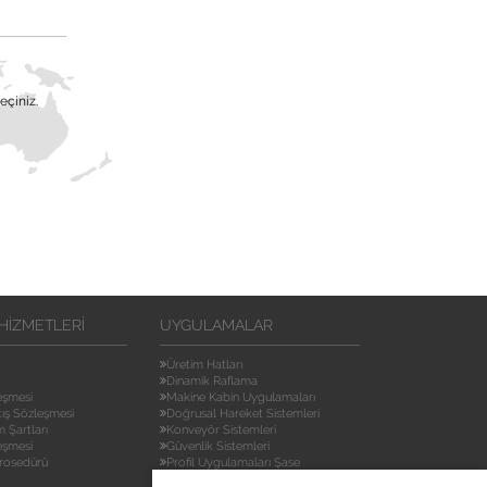
eçiniz.
HIZMETLERI
UYGULAMALAR
Üretim Hatları
Dinamik Raflama
leşmesi
Makine Kabin Uygulamaları
tış Sözleşmesi
Doğrusal Hareket Sistemleri
m Şartları
Konveyör Sistemleri
eşmesi
Güvenlik Sistemleri
rosedürü
Profil Uygulamaları Şase
Mekanik Uygulamaları