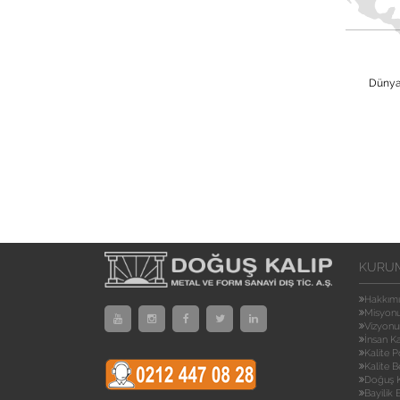
Dünya 
KURU
Hakkım
Misyon
Vizyon
İnsan K
Kalite P
Kalite B
Doğuş K
Bayilik