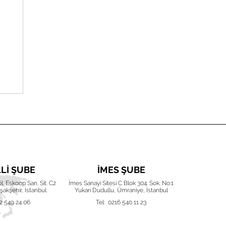
LLI ŞUBE
İMES ŞUBE
İZ
Böl. Eskoop San. Sit. C2
İmes Sanayi Sitesi C Blok 304. Sok. No:1
Karacaoğlan 
akşehir, İstanbul
Yukarı Dudullu, Ümraniye, İstanbul
Işıkken
2 549 24 06
Tel: 0216 540 11 23
Tel: