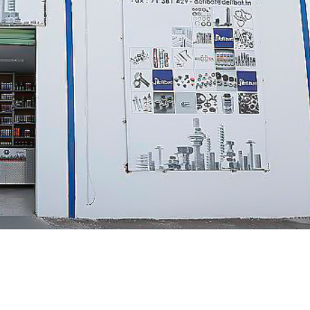
Mil Ucu Bağl
Yataklı Rulm
Bilyalı Masa
Vidalı Mil U
Vidalı Mil S
Kaplinler
Hız Ayar pan
Otomasyon 
Motorlar ve 