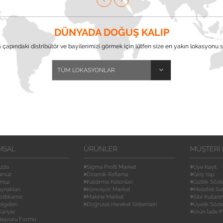
DÜNYADA DOĞUŞ KALIP
çapındaki distribütör ve bayilerimizi görmek için lütfen size en yakın lokasyonu s
MSAL
ÜRÜNLER
MÜŞTERI 
ızda
Sigma Profil Market
Üye Kayıt
umuz
Dinamik Raflama
Giriş Yap
umuz
Kaldırma Kolonları
Gizlilik Söz
aynakları
Konveyör Market
Mesafeli Sa
olitikamız
Makine Market
Site Kullanı
elgeleri
Doğrusal Hareket Sistemleri
Üyelik Sözl
ariyer
Ürün İade P
 Başvuru Formu