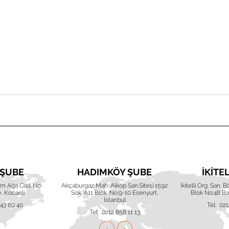
 ŞUBE
HADIMKÖY ŞUBE
İKITE
him Ağa Cad. No:
Akçaburgaz Mah. Alkop San.Sitesi 1592
İkitelli Org. San. 
, Kocaeli
Sok. A11 Blok. No:9-10 Esenyurt,
Blok No:48 Baş
İstanbul
643 60 40
Tel: 021
Tel: 0212 858 11 13