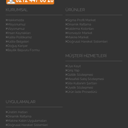
KURUMSAL
ÜRÜNLER
Hakkımızda
Sigma Profil Market
Misyonumuz
Dinamik Raflama
Vizyonumuz
Kaldırma Kolonları
İnsan Kaynakları
Konveyör Market
Kalite Politikamız
Makine Market
Kalite Belgeleri
Doğrusal Hareket Sistemleri
Doğuş Kariyer
Bayilik Başvuru Formu
MÜŞTERI HIZMETLERI
Üye Kayıt
Giriş Yap
Gizlilik Sözleşmesi
Mesafeli Satış Sözleşmesi
Site Kullanım Şartları
Üyelik Sözleşmesi
Ürün İade Prosedürü
UYGULAMALAR
Üretim Hatları
Dinamik Raflama
Makine Kabin Uygulamaları
Doğrusal Hareket Sistemleri