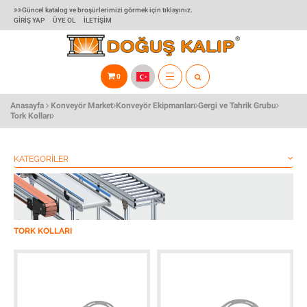
Güncel katalog ve broşürlerimizi görmek için tıklayınız.
GIRIŞ YAP
ÜYE OL
İLETIŞIM
0
TOGGLE
Anasayfa
Konveyör Market
Konveyör Ekipmanları
Gergi ve Tahrik Grubu
NAVIGATION
Tork Kolları
KATEGORILER
TORK KOLLARI