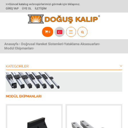
Güncel katalog ve broşürlerimizi görmek için tıklayınız.
GIRIŞ YAP
ÜYE OL
İLETIŞIM
0
TOGGLE
Anasayfa
Doğrusal Hareket Sistemleri
Yataklama Aksesuarları
NAVIGATION
Modül Ekipmanları
KATEGORILER
MODÜL EKIPMANLARI