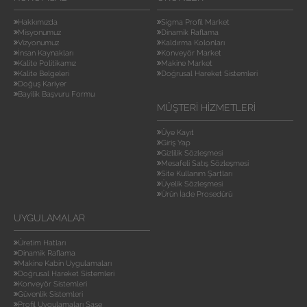
Hakkımızda
Sigma Profil Market
Misyonumuz
Dinamik Raflama
Vizyonumuz
Kaldırma Kolonları
İnsan Kaynakları
Konveyör Market
Kalite Politikamız
Makine Market
Kalite Belgeleri
Doğrusal Hareket Sistemleri
Doğuş Kariyer
Bayilik Başvuru Formu
MÜŞTERI HIZMETLERI
Üye Kayıt
Giriş Yap
Gizlilik Sözleşmesi
Mesafeli Satış Sözleşmesi
Site Kullanım Şartları
Üyelik Sözleşmesi
Ürün İade Prosedürü
UYGULAMALAR
Üretim Hatları
Dinamik Raflama
Makine Kabin Uygulamaları
Doğrusal Hareket Sistemleri
Konveyör Sistemleri
Güvenlik Sistemleri
Profil Uygulamaları Şase