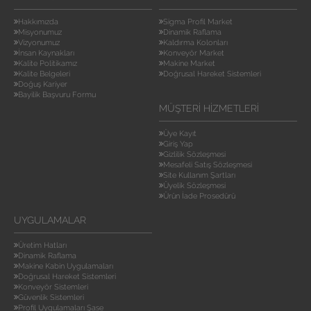
Hakkımızda
Sigma Profil Market
Misyonumuz
Dinamik Raflama
Vizyonumuz
Kaldırma Kolonları
İnsan Kaynakları
Konveyör Market
Kalite Politikamız
Makine Market
Kalite Belgeleri
Doğrusal Hareket Sistemleri
Doğuş Kariyer
Bayilik Başvuru Formu
MÜŞTERI HIZMETLERI
Üye Kayıt
Giriş Yap
Gizlilik Sözleşmesi
Mesafeli Satış Sözleşmesi
Site Kullanım Şartları
Üyelik Sözleşmesi
Ürün İade Prosedürü
UYGULAMALAR
Üretim Hatları
Dinamik Raflama
Makine Kabin Uygulamaları
Doğrusal Hareket Sistemleri
Konveyör Sistemleri
Güvenlik Sistemleri
Profil Uygulamaları Şase