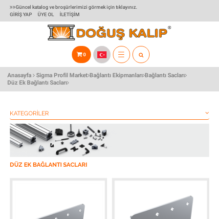
Güncel katalog ve broşürlerimizi görmek için tıklayınız.
GIRIŞ YAP
ÜYE OL
İLETIŞIM
0
TOGGLE
Anasayfa
Sigma Profil Market
Bağlantı Ekipmanları
Bağlantı Sacları
NAVIGATION
Düz Ek Bağlantı Sacları
KATEGORILER
DÜZ EK BAĞLANTI SACLARI