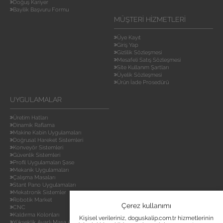
Doğuş Kariyer
Bayilik Başvuru Formu
MÜŞTERI HIZMETLERI
Üye Kayıt
Giriş Yap
Gizlilik Sözleşmesi
Mesafeli Satış Sözleşmesi
Site Kullanım Şartları
Üyelik Sözleşmesi
Ürün İade Prosedürü
UYGULAMALAR
Üretim Hatları
Dinamik Raflama
Makine Kabin Uygulamaları
Doğrusal Hareket Sistemleri
Konveyör Sistemleri
Güvenlik Sistemleri
Profil Uygulamaları Şase
Mekanik Uygulamaları
Çalışma Masaları
Stant Pano Uygulamaları
Mekatronik Sistemler
Robotik Market
Çerez kullanımı
CNC
Kaldırma Kolonları
Kişisel verileriniz, doguskalip.com.tr hizmetlerinin
Yükseklik Ayarlı Masa Ayakları