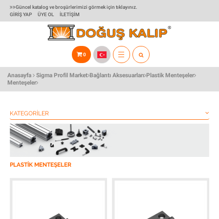
Güncel katalog ve broşürlerimizi görmek için tıklayınız.
GIRIŞ YAP
ÜYE OL
İLETIŞIM
0
TOGGLE
Anasayfa
Sigma Profil Market
Bağlantı Aksesuarları
Plastik Menteşeler
NAVIGATION
Menteşeler
KATEGORILER
PLASTIK MENTEŞELER