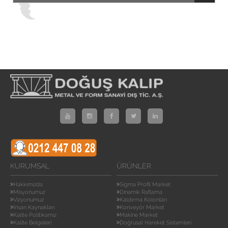
KURUMSAL
ÜRÜNLER
Hakkımızda
Sigma Profil Market
Misyonumuz
Dinamik Raflama
Vizyonumuz
Kaldırma Kolonları
İnsan Kaynakları
Konveyör Market
Kalite Politikamız
Makine Market
Kalite Belgeleri
Doğrusal Hareket Sistemleri