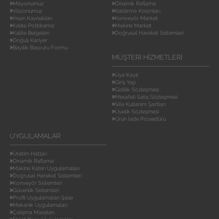
Misyonumuz
Dinamik Raflama
Vizyonumuz
Kaldırma Kolonları
İnsan Kaynakları
Konveyör Market
Kalite Politikamız
Makine Market
Kalite Belgeleri
Doğrusal Hareket Sistemleri
Doğuş Kariyer
Bayilik Başvuru Formu
MÜŞTERI HIZMETLERI
Üye Kayıt
Giriş Yap
Gizlilik Sözleşmesi
Mesafeli Satış Sözleşmesi
Site Kullanım Şartları
Üyelik Sözleşmesi
Ürün İade Prosedürü
UYGULAMALAR
Üretim Hatları
Dinamik Raflama
Makine Kabin Uygulamaları
Doğrusal Hareket Sistemleri
Konveyör Sistemleri
Güvenlik Sistemleri
Profil Uygulamaları Şase
Mekanik Uygulamaları
Çalışma Masaları