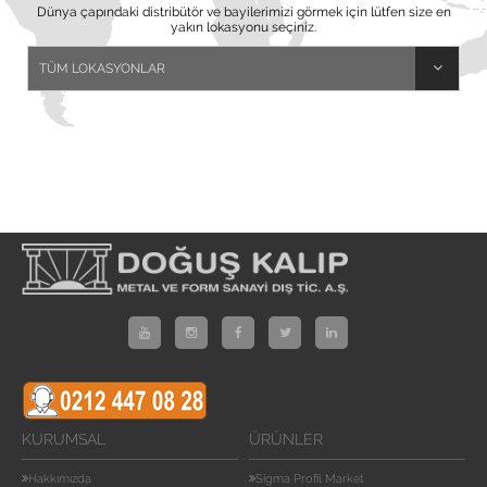
Dünya çapındaki distribütör ve bayilerimizi görmek için lütfen size en
yakın lokasyonu seçiniz.
KURUMSAL
ÜRÜNLER
Hakkımızda
Sigma Profil Market